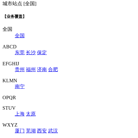
城市站点 [全国]
【业务覆盖】
全国
全国
ABCD
东莞
长沙
保定
EFGHIJ
贵州
福州
济南
合肥
KLMN
南宁
OPQR
STUV
上海
太原
WXYZ
厦门
芜湖
西安
武汉