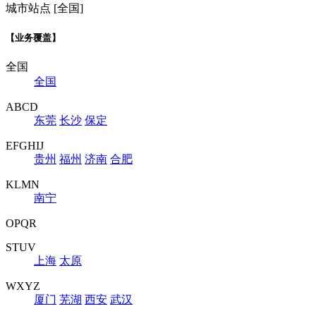
城市站点 [全国]
【业务覆盖】
全国
全国
ABCD
东莞
长沙
保定
EFGHIJ
贵州
福州
济南
合肥
KLMN
南宁
OPQR
STUV
上海
太原
WXYZ
厦门
芜湖
西安
武汉