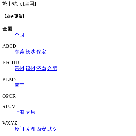
城市站点 [全国]
【业务覆盖】
全国
全国
ABCD
东莞
长沙
保定
EFGHIJ
贵州
福州
济南
合肥
KLMN
南宁
OPQR
STUV
上海
太原
WXYZ
厦门
芜湖
西安
武汉