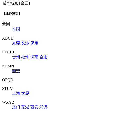
城市站点 [全国]
【业务覆盖】
全国
全国
ABCD
东莞
长沙
保定
EFGHIJ
贵州
福州
济南
合肥
KLMN
南宁
OPQR
STUV
上海
太原
WXYZ
厦门
芜湖
西安
武汉