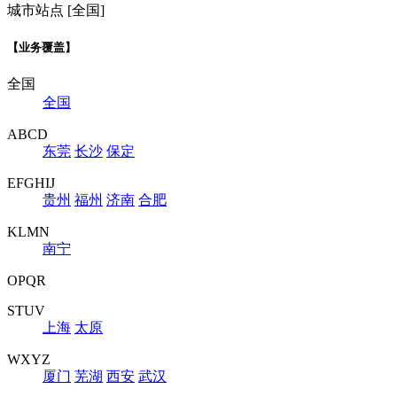
城市站点 [全国]
【业务覆盖】
全国
全国
ABCD
东莞
长沙
保定
EFGHIJ
贵州
福州
济南
合肥
KLMN
南宁
OPQR
STUV
上海
太原
WXYZ
厦门
芜湖
西安
武汉