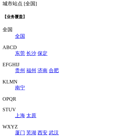
城市站点 [全国]
【业务覆盖】
全国
全国
ABCD
东莞
长沙
保定
EFGHIJ
贵州
福州
济南
合肥
KLMN
南宁
OPQR
STUV
上海
太原
WXYZ
厦门
芜湖
西安
武汉