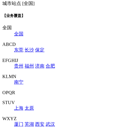
城市站点 [全国]
【业务覆盖】
全国
全国
ABCD
东莞
长沙
保定
EFGHIJ
贵州
福州
济南
合肥
KLMN
南宁
OPQR
STUV
上海
太原
WXYZ
厦门
芜湖
西安
武汉