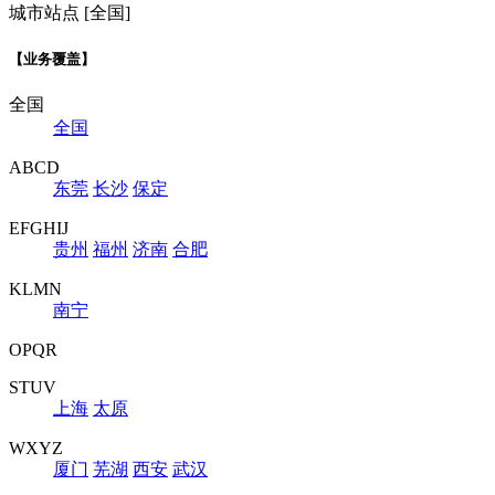
城市站点 [全国]
【业务覆盖】
全国
全国
ABCD
东莞
长沙
保定
EFGHIJ
贵州
福州
济南
合肥
KLMN
南宁
OPQR
STUV
上海
太原
WXYZ
厦门
芜湖
西安
武汉