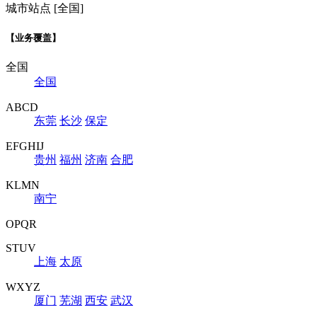
城市站点 [全国]
【业务覆盖】
全国
全国
ABCD
东莞
长沙
保定
EFGHIJ
贵州
福州
济南
合肥
KLMN
南宁
OPQR
STUV
上海
太原
WXYZ
厦门
芜湖
西安
武汉