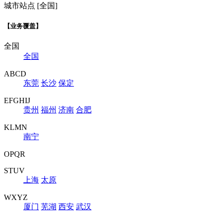
城市站点 [全国]
【业务覆盖】
全国
全国
ABCD
东莞
长沙
保定
EFGHIJ
贵州
福州
济南
合肥
KLMN
南宁
OPQR
STUV
上海
太原
WXYZ
厦门
芜湖
西安
武汉