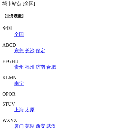
城市站点 [全国]
【业务覆盖】
全国
全国
ABCD
东莞
长沙
保定
EFGHIJ
贵州
福州
济南
合肥
KLMN
南宁
OPQR
STUV
上海
太原
WXYZ
厦门
芜湖
西安
武汉