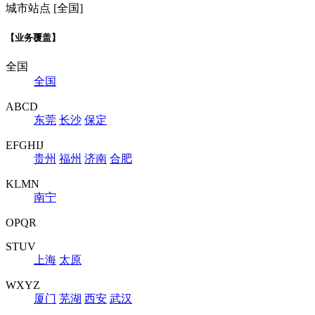
城市站点 [全国]
【业务覆盖】
全国
全国
ABCD
东莞
长沙
保定
EFGHIJ
贵州
福州
济南
合肥
KLMN
南宁
OPQR
STUV
上海
太原
WXYZ
厦门
芜湖
西安
武汉