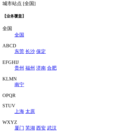
城市站点 [全国]
【业务覆盖】
全国
全国
ABCD
东莞
长沙
保定
EFGHIJ
贵州
福州
济南
合肥
KLMN
南宁
OPQR
STUV
上海
太原
WXYZ
厦门
芜湖
西安
武汉