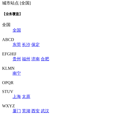
城市站点 [全国]
【业务覆盖】
全国
全国
ABCD
东莞
长沙
保定
EFGHIJ
贵州
福州
济南
合肥
KLMN
南宁
OPQR
STUV
上海
太原
WXYZ
厦门
芜湖
西安
武汉