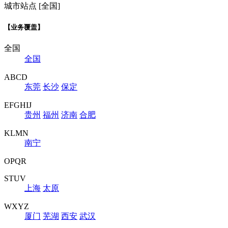
城市站点 [全国]
【业务覆盖】
全国
全国
ABCD
东莞
长沙
保定
EFGHIJ
贵州
福州
济南
合肥
KLMN
南宁
OPQR
STUV
上海
太原
WXYZ
厦门
芜湖
西安
武汉