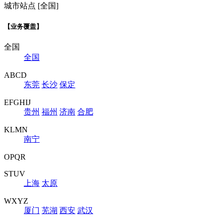
城市站点 [全国]
【业务覆盖】
全国
全国
ABCD
东莞
长沙
保定
EFGHIJ
贵州
福州
济南
合肥
KLMN
南宁
OPQR
STUV
上海
太原
WXYZ
厦门
芜湖
西安
武汉