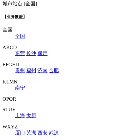
城市站点 [全国]
【业务覆盖】
全国
全国
ABCD
东莞
长沙
保定
EFGHIJ
贵州
福州
济南
合肥
KLMN
南宁
OPQR
STUV
上海
太原
WXYZ
厦门
芜湖
西安
武汉