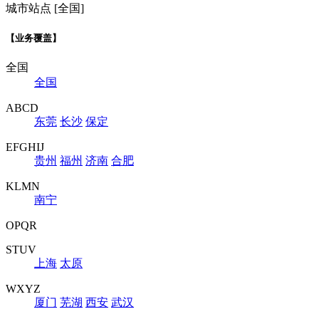
城市站点 [全国]
【业务覆盖】
全国
全国
ABCD
东莞
长沙
保定
EFGHIJ
贵州
福州
济南
合肥
KLMN
南宁
OPQR
STUV
上海
太原
WXYZ
厦门
芜湖
西安
武汉