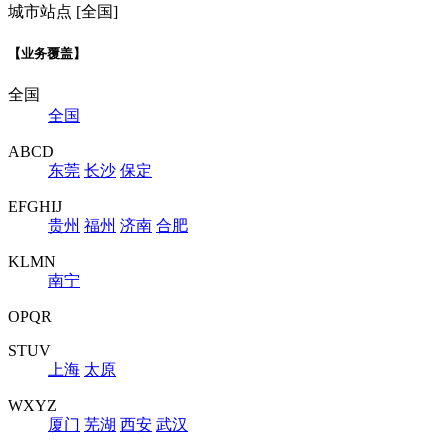
城市站点 [全国]
【业务覆盖】
全国
全国
ABCD
东莞
长沙
保定
EFGHIJ
贵州
福州
济南
合肥
KLMN
南宁
OPQR
STUV
上海
太原
WXYZ
厦门
芜湖
西安
武汉