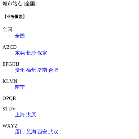
城市站点 [全国]
【业务覆盖】
全国
全国
ABCD
东莞
长沙
保定
EFGHIJ
贵州
福州
济南
合肥
KLMN
南宁
OPQR
STUV
上海
太原
WXYZ
厦门
芜湖
西安
武汉