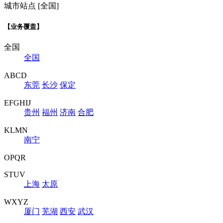
城市站点 [全国]
【业务覆盖】
全国
全国
ABCD
东莞
长沙
保定
EFGHIJ
贵州
福州
济南
合肥
KLMN
南宁
OPQR
STUV
上海
太原
WXYZ
厦门
芜湖
西安
武汉