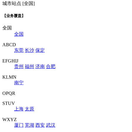
城市站点 [全国]
【业务覆盖】
全国
全国
ABCD
东莞
长沙
保定
EFGHIJ
贵州
福州
济南
合肥
KLMN
南宁
OPQR
STUV
上海
太原
WXYZ
厦门
芜湖
西安
武汉