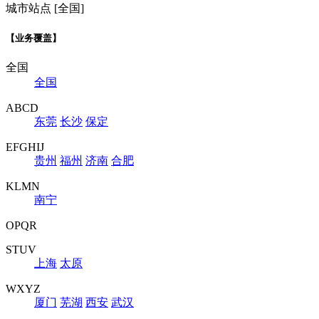
城市站点 [全国]
【业务覆盖】
全国
全国
ABCD
东莞
长沙
保定
EFGHIJ
贵州
福州
济南
合肥
KLMN
南宁
OPQR
STUV
上海
太原
WXYZ
厦门
芜湖
西安
武汉