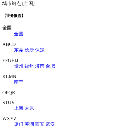
城市站点 [全国]
【业务覆盖】
全国
全国
ABCD
东莞
长沙
保定
EFGHIJ
贵州
福州
济南
合肥
KLMN
南宁
OPQR
STUV
上海
太原
WXYZ
厦门
芜湖
西安
武汉